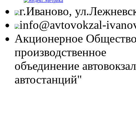
г.Иваново, ул.Лежневск
info@avtovokzal-ivano
Акционерное Общество
производственное
объединение автовокза
автостанций"